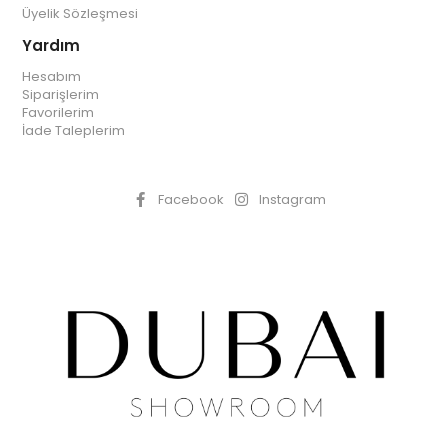
Üyelik Sözleşmesi
Yardım
Hesabım
Siparişlerim
Favorilerim
İade Taleplerim
Facebook
Instagram