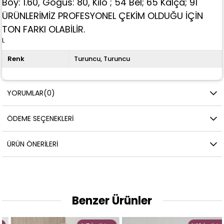
Boy: 1.60, Göğüs: 80, Kilo ; 54 Bel; 65 Kalça; 91
ÜRÜNLERİMİZ PROFESYONEL ÇEKİM OLDUĞU İÇİN
TON FARKI OLABİLİR.
L
Renk
Turuncu
Turuncu
YORUMLAR
(0)
ÖDEME SEÇENEKLERI
ÜRÜN ÖNERILERI
Benzer Ürünler