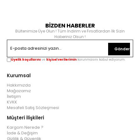
BİZDEN HABERLER
Bültenimize Üye Olun ! Tüm İndirim ve Fırsatlardan İlk Sizin
Haberiniz Olsun !
Gönder
Üyelik koşullarını
ve
kişisel verilerimin
korunmasını kabul ediyorum.
Kurumsal
Hakkımızda
Mağazamız
İletişim
KVKK
Mesafeli Satış Sözleşmesi
Müşteri İlişkileri
Kargom Nerede ?
İade & Değişim
Gizlilik & Güvenlik