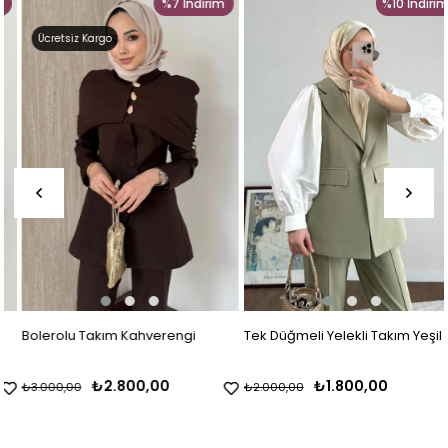
%7
İndirim
%10
İndirim
Ücretsiz Kargo
Bolerolu Takım Kahverengi
Tek Düğmeli Yelekli Takım Yeşil
₺2.800,00
₺1.800,00
₺3.000,00
₺2.000,00