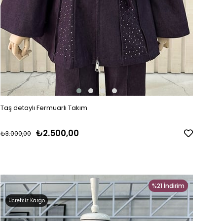
Taş detaylı Fermuarlı Takım
₺2.500,00
₺3.000,00
%21
İndirim
Ücretsiz Kargo