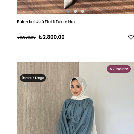
Balon kol Üçlü Etekli Takım Haki
₺2.800,00
₺3.000,00
%7
İndirim
Ücretsiz Kargo