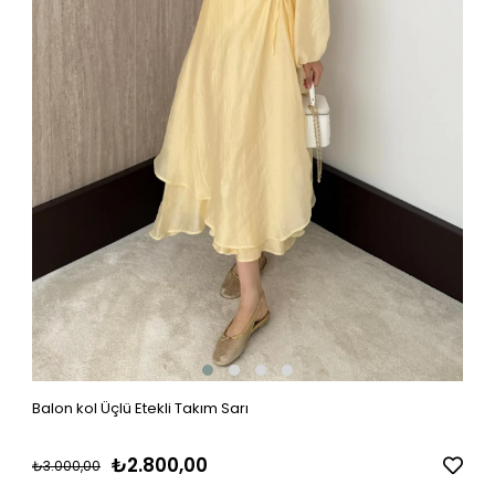
Balon kol Üçlü Etekli Takım Sarı
₺2.800,00
₺3.000,00