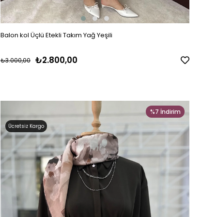
Balon kol Üçlü Etekli Takım Yağ Yeşili
₺2.800,00
₺3.000,00
%7
İndirim
Ücretsiz Kargo