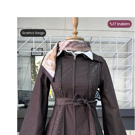
%17
İndirim
Ücretsiz Kargo