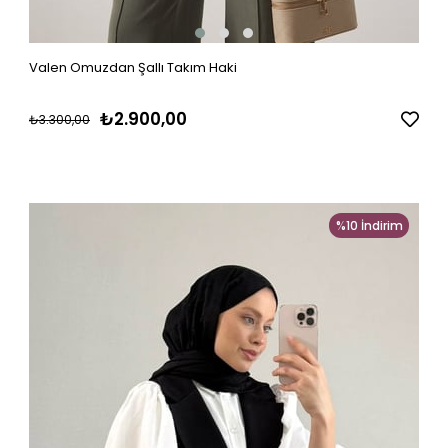
Valen Omuzdan Şallı Takım Haki
₺2.900,00
₺3.300,00
%10
İndirim