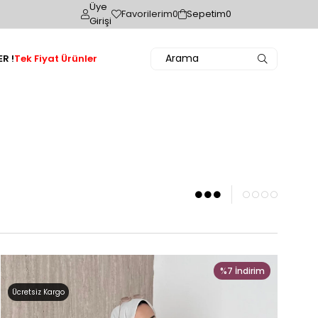
Üye
Favorilerim
0
Sepetim
0
Girişi
R !
Tek Fiyat Ürünler
%7
İndirim
Ücretsiz Kargo