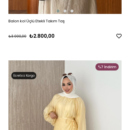
Balon kol Üçlü Etekli Takım Taş
₺2.800,00
₺3.000,00
%7
İndirim
Ücretsiz Kargo