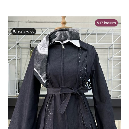
%17
İndirim
Ücretsiz Kargo