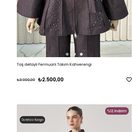
Taş detaylı Fermuarlı Takım Kahverengi
₺2.500,00
₺3.000,00
%12
İndirim
Ücretsiz Kargo