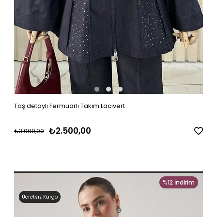
Taş detaylı Fermuarlı Takım Lacivert
₺2.500,00
₺3.000,00
%12
İndirim
Ücretsiz Kargo