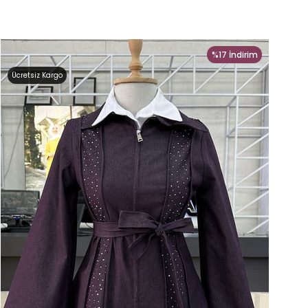
%17
İndirim
Ücretsiz Kargo