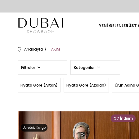
YENİ GELENLER
ÜST 
Anasayfa
TAKIM
Filtreler
Kategoriler
Fiyata Göre (Artan)
Fiyata Göre (Azalan)
Ürün Adına 
%7
İndirim
Ücretsiz Kargo