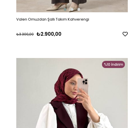
Valen Omuzdan Şallı Takım Kahverengi
₺2.900,00
₺3.300,00
%10
İndirim