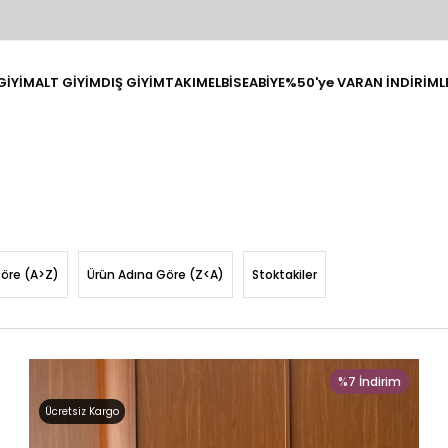
GİYİM
ALT GİYİM
DIŞ GİYİM
TAKIM
ELBİSE
ABİYE
%50'ye VARAN İNDİRİMLE
Göre (A>Z)
Ürün Adına Göre (Z<A)
Stoktakiler
%7
İndirim
Ücretsiz Kargo