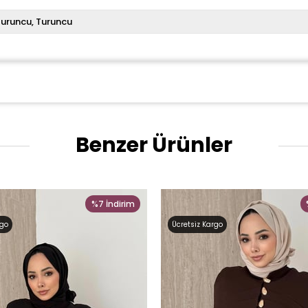
Turuncu
Turuncu
Benzer Ürünler
%7
İndirim
rgo
Ücretsiz Kargo