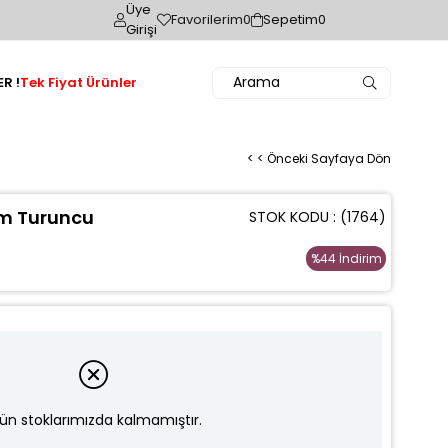
Üye
Favorilerim
0
Sepetim
0
Girişi
R !
Tek Fiyat Ürünler
< < Önceki Sayfaya Dön
ım Turuncu
STOK KODU
(1764)
%
44
İndirim
ün stoklarımızda kalmamıştır.