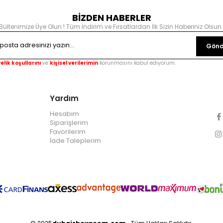
BİZDEN HABERLER
Bültenimize Üye Olun ! Tüm İndirim ve Fırsatlardan İlk Sizin Haberiniz Olsun 
Gönd
elik koşullarını
ve
kişisel verilerimin
korunmasını kabul ediyorum.
Yardım
Hesabım
Siparişlerim
Favorilerim
İade Taleplerim