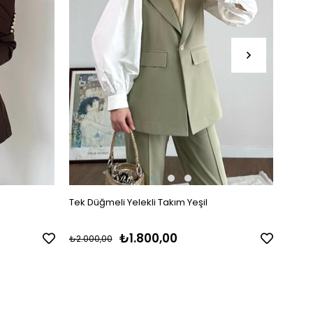
Tek Düğmeli Yelekli Takım Yeşil
Tek D
₺1.800,00
₺2.000,00
₺2.00