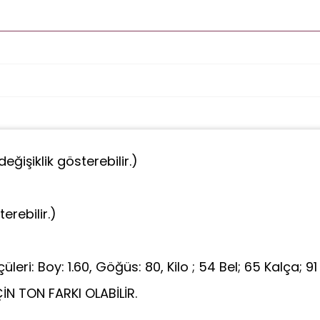
eğişiklik gösterebilir.)
erebilir.)
üleri: Boy: 1.60, Göğüs: 80, Kilo ; 54 Bel; 65 Kalça; 91
N TON FARKI OLABİLİR.