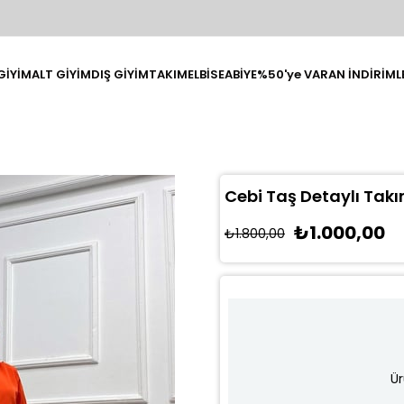
GİYİM
ALT GİYİM
DIŞ GİYİM
TAKIM
ELBİSE
ABİYE
%50'ye VARAN İNDİRİMLE
Cebi Taş Detaylı Tak
₺1.000,00
₺1.800,00
Ür