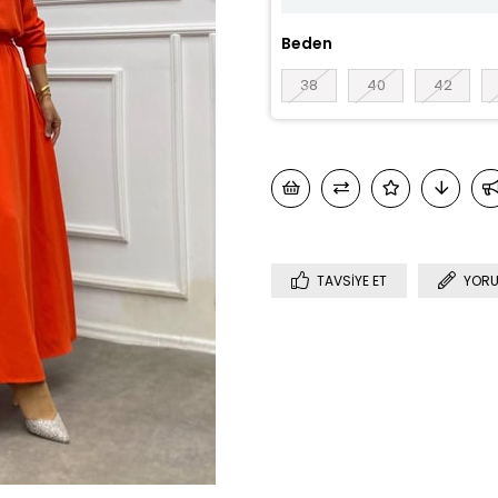
Beden
38
40
42
TAVSIYE ET
YORU