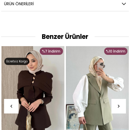
ÜRÜN ÖNERILERI
Benzer Ürünler
%7
İndirim
%10
İndirim
Ücretsiz Kargo