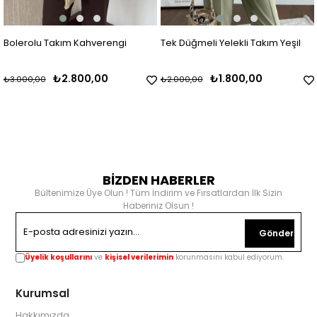
Bolerolu Takım Kahverengi
Tek Düğmeli Yelekli Takım Yeşil
₺2.800,00
₺1.800,00
₺3.000,00
₺2.000,00
BİZDEN HABERLER
Bültenimize Üye Olun ! Tüm İndirim ve Fırsatlardan İlk Sizin
Haberiniz Olsun !
Gönder
Üyelik koşullarını
ve
kişisel verilerimin
korunmasını kabul ediyorum.
Kurumsal
Hakkımızda