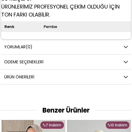
ÜRÜNLERİMİZ PROFESYONEL ÇEKİM OLDUĞU İÇİN
TON FARKI OLABİLİR.
Renk
Pembe
YORUMLAR
(0)
ÖDEME SEÇENEKLERI
ÜRÜN ÖNERILERI
Benzer Ürünler
%7
İndirim
%10
İndirim