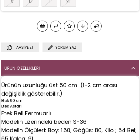
S
M
L
XL
TAVSIYE ET
YORUM YAZ
ÜRÜN ÖZELLIKLERI
Ürünün uzunluğu üst 50 cm (1-2 cm arası
değişiklik gösterebilir.)
Etek 90 cm
Etek Astarlı
Etek Beli Fermuarlı
Modelin üzerindeki beden S-36
Modelin Ölçüleri: Boy: 1.60, Göğüs: 80, Kilo ; 54 Bel;
65 Kalça; 91