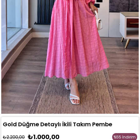
Gold Düğme Detaylı İkili Takım Pembe
₺1.000,00
₺2.200,00
%
55
İndirim