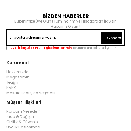
BİZDEN HABERLER
Bültenimize Üye Olun ! Tüm İndirim ve Fırsatlardan İlk Sizin
Haberiniz Olsun !
Gönder
Üyelik koşullarını
ve
kişisel verilerimin
korunmasını kabul ediyorum.
Kurumsal
Hakkımızda
Mağazamız
İletişim
KVKK
Mesafeli Satış Sözleşmesi
Müşteri İlişkileri
Kargom Nerede ?
İade & Değişim
Gizlilik & Güvenlik
Üyelik Sözleşmesi