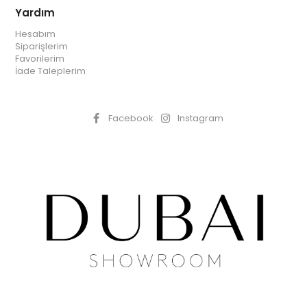
Yardım
Hesabım
Siparişlerim
Favorilerim
İade Taleplerim
Facebook
Instagram