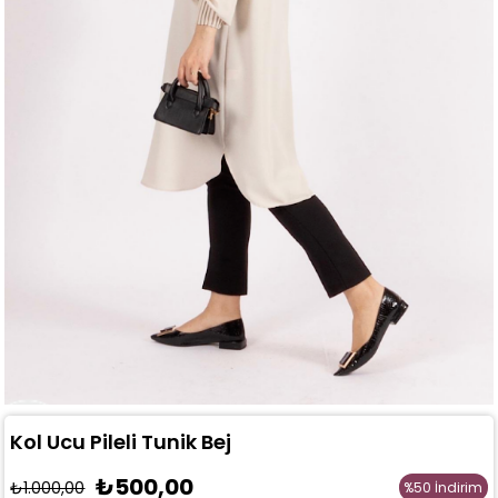
Kol Ucu Pileli Tunik Bej
₺500,00
₺1.000,00
%
50
İndirim