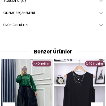
YORUMLAR
(0)
ÖDEME SEÇENEKLERI
ÜRÜN ÖNERILERI
Benzer Ürünler
%40
İndirim
%40
İndirim