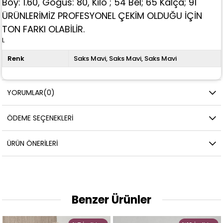
Boy: 1.60, Göğüs: 80, Kilo ; 54 Bel; 65 Kalça; 91
ÜRÜNLERİMİZ PROFESYONEL ÇEKİM OLDUĞU İÇİN
TON FARKI OLABİLİR.
L
Renk
Saks Mavi
Saks Mavi
Saks Mavi
YORUMLAR
(0)
ÖDEME SEÇENEKLERI
ÜRÜN ÖNERILERI
Benzer Ürünler