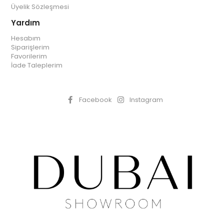
Üyelik Sözleşmesi
Yardım
Hesabım
Siparişlerim
Favorilerim
İade Taleplerim
Facebook
Instagram