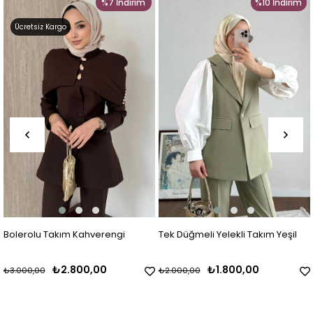
%7
İndirim
%10
İndirim
Ücretsiz Kargo
Bolerolu Takım Kahverengi
Tek Düğmeli Yelekli Takım Yeşil
₺2.800,00
₺1.800,00
₺3.000,00
₺2.000,00