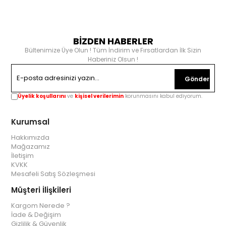
BİZDEN HABERLER
Bültenimize Üye Olun ! Tüm İndirim ve Fırsatlardan İlk Sizin
Haberiniz Olsun !
Gönder
Üyelik koşullarını
ve
kişisel verilerimin
korunmasını kabul ediyorum.
Kurumsal
Hakkımızda
Mağazamız
İletişim
KVKK
Mesafeli Satış Sözleşmesi
Müşteri İlişkileri
Kargom Nerede ?
İade & Değişim
Gizlilik & Güvenlik