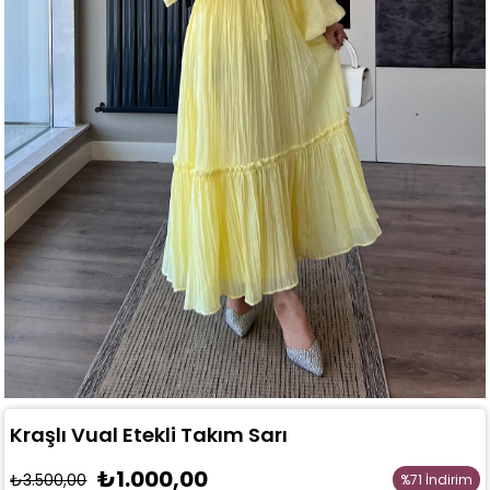
Kraşlı Vual Etekli Takım Sarı
₺1.000,00
₺3.500,00
%
71
İndirim