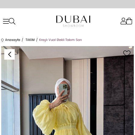
Anasayfa
TAKIM
Kraşlı Vual Etekli Takım Sarı