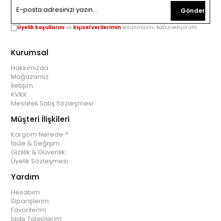
Gönder
Üyelik koşullarını
ve
kişisel verilerimin
korunmasını kabul ediyorum.
Kurumsal
Hakkımızda
Mağazamız
İletişim
KVKK
Mesafeli Satış Sözleşmesi
Müşteri İlişkileri
Kargom Nerede ?
İade & Değişim
Gizlilik & Güvenlik
Üyelik Sözleşmesi
Yardım
Hesabım
Siparişlerim
Favorilerim
İade Taleplerim