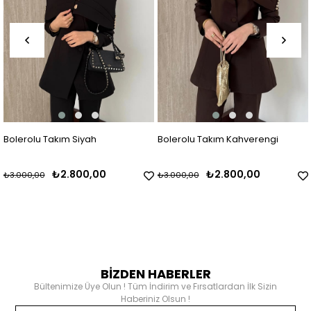
Bolerolu Takım Kahverengi
Tek Düğmeli Yelekli Takım Yeş
₺2.800,00
₺1.800,00
₺3.000,00
₺2.000,00
BİZDEN HABERLER
Bültenimize Üye Olun ! Tüm İndirim ve Fırsatlardan İlk Sizin
Haberiniz Olsun !