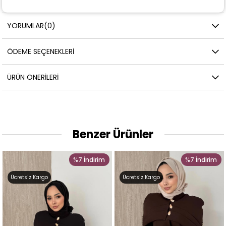
YORUMLAR
(0)
ÖDEME SEÇENEKLERI
ÜRÜN ÖNERILERI
Benzer Ürünler
irim
%7
İndirim
%10
İnd
Ücretsiz Kargo