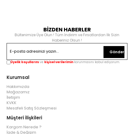
BİZDEN HABERLER
Bültenimize Üye Olun ! Tüm İndirim ve Fırsatlardan İlk Sizin
Haberiniz Olsun !
Gönder
Üyelik koşullarını
ve
kişisel verilerimin
korunmasını kabul ediyorum.
Kurumsal
Hakkımızda
Mağazamız
İletişim
KVKK
Mesafeli Satış Sözleşmesi
Müşteri İlişkileri
Kargom Nerede ?
İade & Değişim