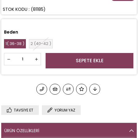
STOK KODU
(81185)
Beden
1( 36-38 )
2 (40-42 )
TAVSIYE ET
YORUM YAZ
ÜRÜN ÖZELLIKLERI