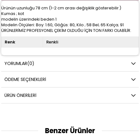
Ürünün uzunluğu 78 cm (1-2 cm arası değişiklik gösterebilir.)
Kumas ; kot
modelin üzerindeki beden 1
Modelin Ölçüleri: Boy: 1.60, Göğüs: 80, Kilo ; 58 Bel; 65 Kalça; 91
ÜRÜNLERİMİZ PROFESYONEL ÇEKİM OLDUĞU İÇİN TON FARKI OLABİLİR.
Renk
Renkli
YORUMLAR
(0)
ÖDEME SEÇENEKLERI
ÜRÜN ÖNERILERI
Benzer Ürünler