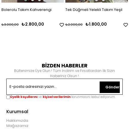
Bolerolu Takım Kahverengi
Tek Düğmeli Yelekli Takım Yeşil
₺2.800,00
₺1.800,00
₺3.000,00
₺2.000,00
BİZDEN HABERLER
Bültenimize Üye Olun ! Tüm İndirim ve Fırsatlardan İlk Sizin
Haberiniz Olsun !
Gönder
Üyelik koşullarını
ve
kişisel verilerimin
korunmasını kabul ediyorum.
Kurumsal
Hakkımızda
Mağazamız