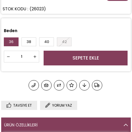
STOK KODU
(26023)
Beden
36
38
40
42
TAVSIYE ET
YORUM YAZ
ÜRÜN ÖZELLIKLERI